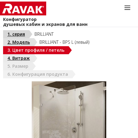
Конфигуратор
душевых кабин и экранов для ванн
Нужен совет?
1. серия
BRILLIANT
+7(495) 710-82-23
2. Модель
BRILLIANT - BPS L (левый)
8-800-333-41-51
РОССИЯ
3. Цвет профиля / петель
Пон-Пят 9.00-18.00 ч.
4. Витраж
5. Размер
6. Конфигурация продукта