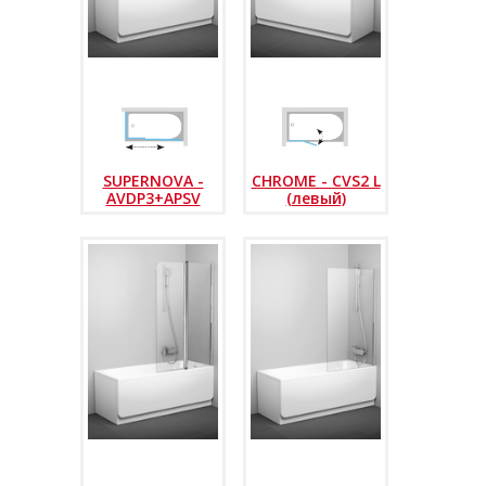
SUPERNOVA -
CHROME - CVS2 L
AVDP3+APSV
(левый)