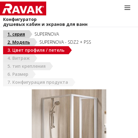
Конфигуратор
душевых кабин и экранов для ванн
Нужен совет?
1. серия
SUPERNOVA
+7(495) 710-82-23
2. Модель
SUPERNOVA - SDZ2 + PSS
8-800-333-41-51
РОССИЯ
3. Цвет профиля / петель
Пон-Пят 9.00-18.00 ч.
4. Витраж
5. тип крепления
6. Размер
7. Конфигурация продукта